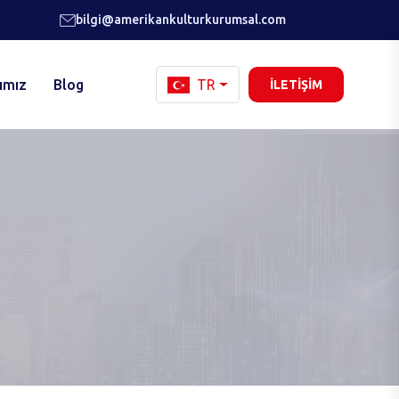
bilgi@amerikankulturkurumsal.com
ımız
Blog
TR
İLETIŞIM