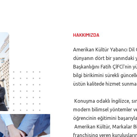
HAKKIMIZDA
Amerikan Kültür Yabancı Dil Ok
dünyanın dört bir yanındaki yü
Başkanlığını Fatih ÇİFCİ'nin 
bilgi birikimini sürekli günc
üstün kalitede hizmet sunmak
Konuşma odaklı İngilizce, sın
modern bilimsel yöntemler ve 
öğrencinin eğitimini başarıy
Amerikan Kültür, Markalar Bir
franchising veren kuruluşların